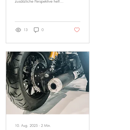
zusätzliche Perspektive helfen.
Dieser Beitrag beschreibt,
warum funktionelle
Einordnung für mich zu einer
wichtigen Ergänzung meiner
Arbeit geworden ist.
13
0
10. Aug. 2025
∙
2
Min.