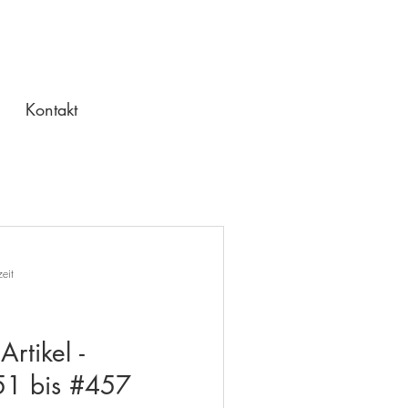
Kontakt
eit
rtikel -
1 bis #457